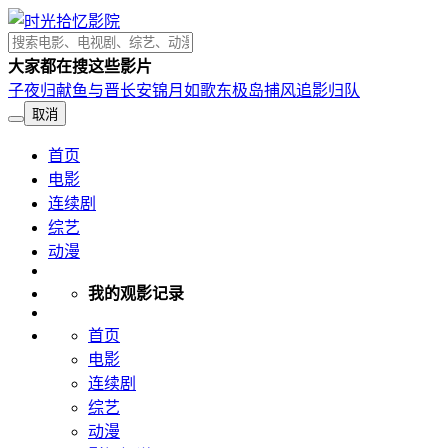
大家都在搜这些影片
子夜归
献鱼
与晋长安
锦月如歌
东极岛
捕风追影
归队
取消
首页
电影
连续剧
综艺
动漫
我的观影记录
首页
电影
连续剧
综艺
动漫