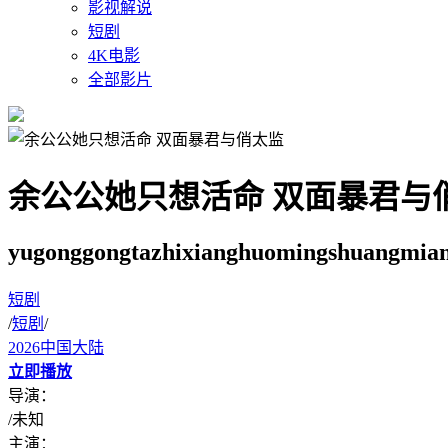
影视解说
短剧
4K电影
全部影片
余公公她只想活命 双面暴君与
yugonggongtazhixianghuomingshuangmian
短剧
/
短剧
/
2026
中国大陆
立即播放
导演：
/
未知
主演：