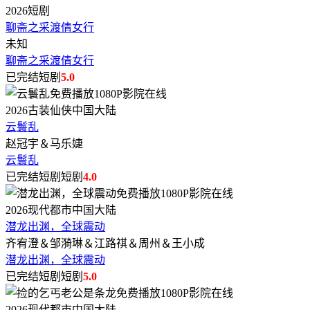
2026
短剧
聊斋之采渡倩女行
未知
聊斋之采渡倩女行
已完结短剧
5.0
2026
古装仙侠
中国大陆
云鬟乱
赵冠宇＆马乐婕
云鬟乱
已完结短剧短剧
4.0
2026
现代都市
中国大陆
潜龙出渊，全球震动
齐宥澄＆邹漪琳＆江路祺＆周州＆王小成
潜龙出渊，全球震动
已完结短剧短剧
5.0
2026
现代都市
中国大陆