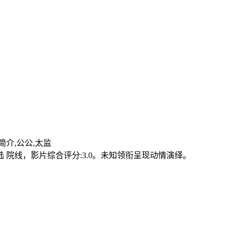
简介,公公,太监
陆 院线，影片综合评分:3.0。未知领衔呈现动情演绎。