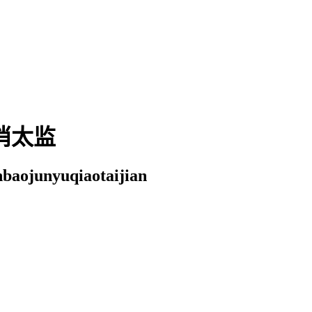
俏太监
baojunyuqiaotaijian